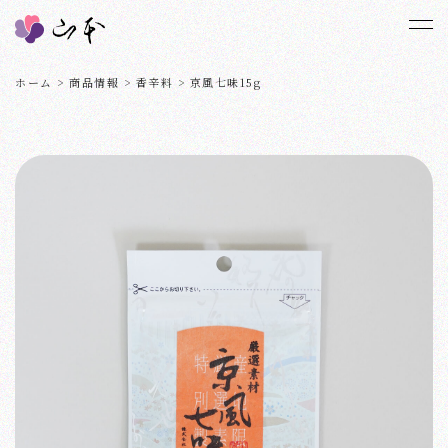
ホーム
>
商品情報
>
香辛料
>
京風七味15g