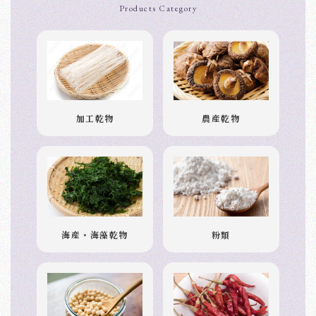
Products Category
加工乾物
農産乾物
海産・海藻乾物
粉類