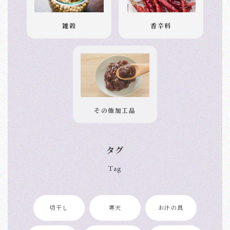
雑穀
香辛料
その他加工品
タグ
Tag
切干し
寒天
お汁の具