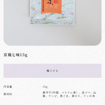
京風七味15g
購入する
内容量
15g
唐辛子(中国、ベトナム産）、金ゴマ、山
原材料
椒、チンピ、黒ごま、青のり、ケシの実