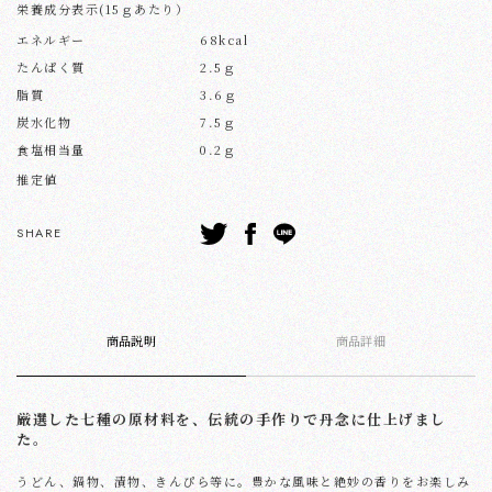
栄養成分表示(15ｇあたり）
エネルギー
68kcal
たんぱく質
2.5ｇ
脂質
3.6ｇ
炭水化物
7.5ｇ
食塩相当量
0.2ｇ
推定値
SHARE
商品説明
商品詳細
厳選した七種の原材料を、伝統の手作りで丹念に仕上げまし
た。
うどん、鍋物、漬物、きんぴら等に。豊かな風味と絶妙の香りをお楽しみ