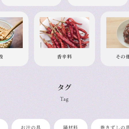
農産乾物
海産・海藻乾物
穀
香辛料
その
タグ
Tag