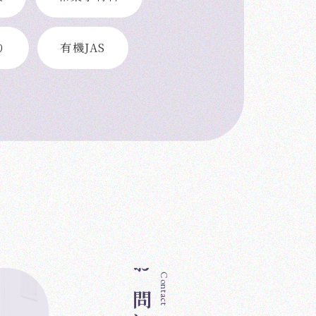
具
和菓子材料
り
有機JAS